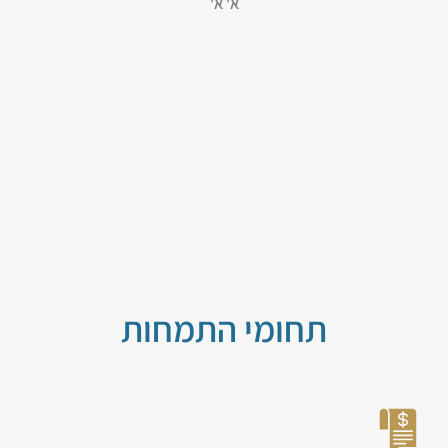
א' א'
תחומי התמחות