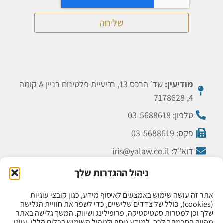
שליחה
מודיעין:
שד׳ הרכס 13, רביעיית פלטינום בניין A קומה
4, 7178628
טלפון: 03-5688618
פקס: 03-5688619
דוא"ל: iris@yalaw.co.il
ניהול ההגדרות שלך
תל אביב:
רח’ הארבעה 28, מגדלי הארבעה (המגדל
הצפוני), קומה 34, 6473925
אתר זה עושה שימוש באמצעים לאיסוף מידע, כגון קובצי עוגיות
(cookies), כולל של צדדים שלישיים, כדי לשפר את חוויית הגלישה
טלפון: 076-5384260
שלך וכן למטרות סטטיסטיקה, פרופילינג ושיווק. המשך גלישה באתר
מהווה הסכמתך לכך. למידע נוסף ולניהול השימוש בכלים הללו, עיינו