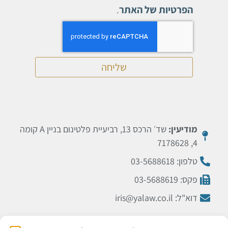
הפרטיות של האתר
.
שליחה
מודיעין:
שד׳ הרכס 13, רביעיית פלטינום בניין A קומה
4, 7178628
טלפון: 03-5688618
פקס: 03-5688619
דוא"ל: iris@yalaw.co.il
תל אביב:
רח’ הארבעה 28, מגדלי הארבעה (המגדל