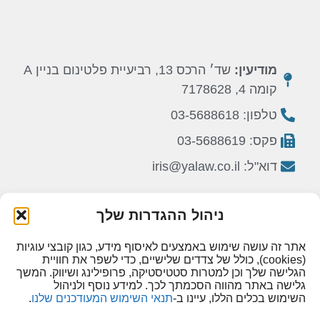
מודיעין:
שד׳ הרכס 13, רביעיית פלטינום בניין A
קומה 4, 7178628
טלפון: 03-5688618
פקס: 03-5688619
דוא"ל: iris@yalaw.co.il
תל אביב:
רח’ הארבעה 28, מגדלי הארבעה
ניהול ההגדרות שלך
(המגדל הצפוני), קומה 34, 6473925
טלפון: 076-5384260
אתר זה עושה שימוש באמצעים לאיסוף מידע, כגון קובצי עוגיות
(cookies), כולל של צדדים שלישיים, כדי לשפר את חוויית
פקס: 076-5104036
הגלישה שלך וכן למטרות סטטיסטיקה, פרופילינג ושיווק. המשך
גלישה באתר מהווה הסכמתך לכך. למידע נוסף ולניהול
דוא"ל: iris@yalaw.co.il
השימוש בכלים הללו, עיינו ב-
תנאי השימוש המעודכנים שלנו
.